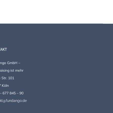
AKT
ango GmbH –
aising ist mehr
 Str. 101
 Köln
– 677 845 – 90
akt@fundango.de