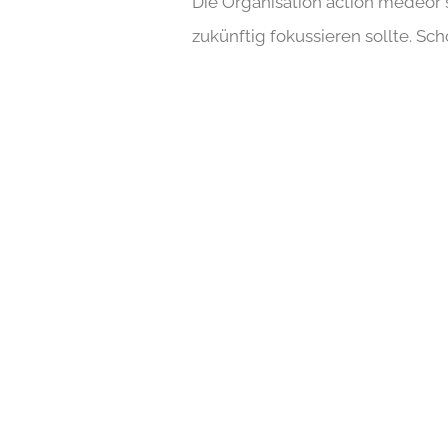
Die Organisation action medeor 
zukünftig fokussieren sollte. S