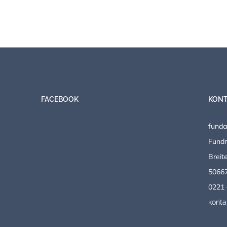
FACEBOOK
KONT
fund
Fundr
Breite
50667
0221 
kont